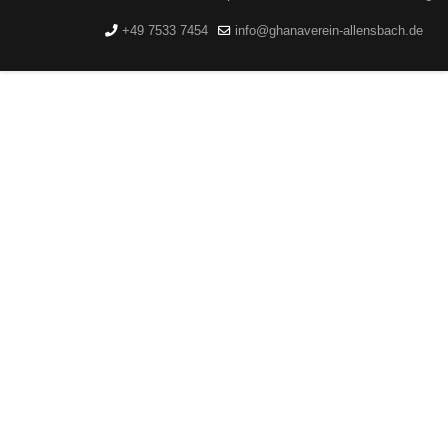
+49 7533 7454
info@ghanaverein-allensbach.de